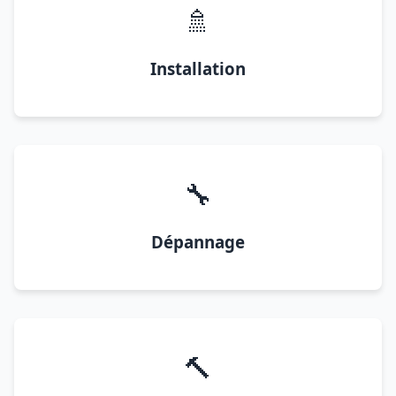
🚿
Installation
🔧
Dépannage
🔨