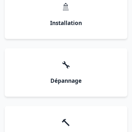
🚿
Installation
🔧
Dépannage
🔨