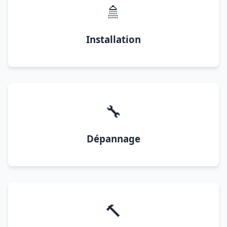
🚿
Installation
🔧
Dépannage
🔨