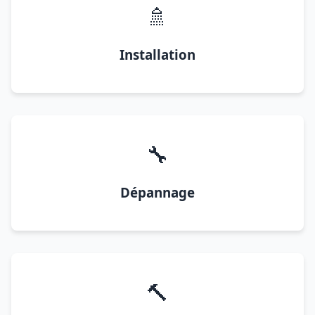
🚿
Installation
🔧
Dépannage
🔨