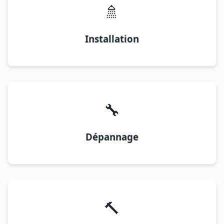
🚿
Installation
🔧
Dépannage
🔨