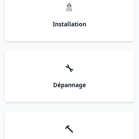
🚿
Installation
🔧
Dépannage
🔨