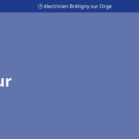
🕒 électricien Brétigny sur Orge
ur