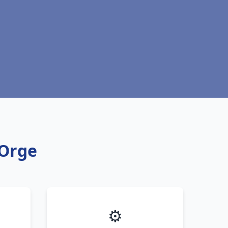
 Orge
⚙️