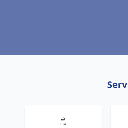
Serv
🚿