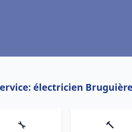
ervice: électricien Bruguièr
🔧
🔨