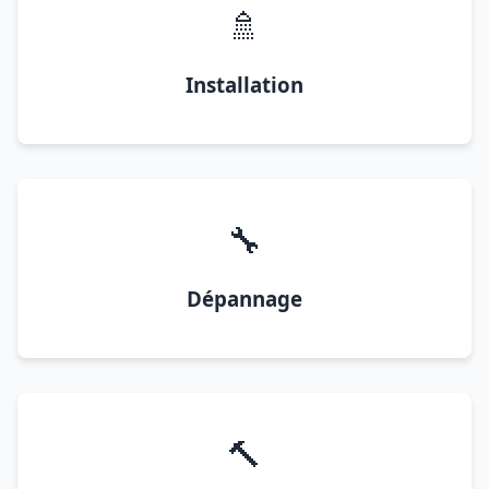
🚿
Installation
🔧
Dépannage
🔨