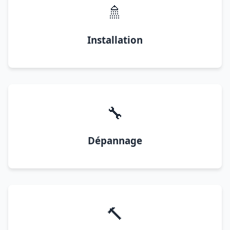
🚿
Installation
🔧
Dépannage
🔨