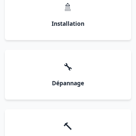
🚿
Installation
🔧
Dépannage
🔨