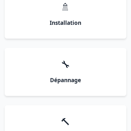
🚿
Installation
🔧
Dépannage
🔨