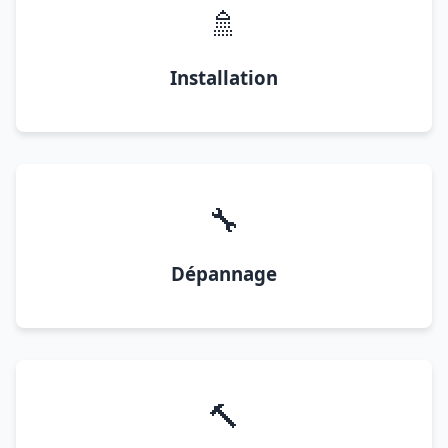
🚿
Installation
🔧
Dépannage
🔨