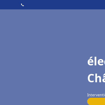
📞
éle
Ch
Intervent