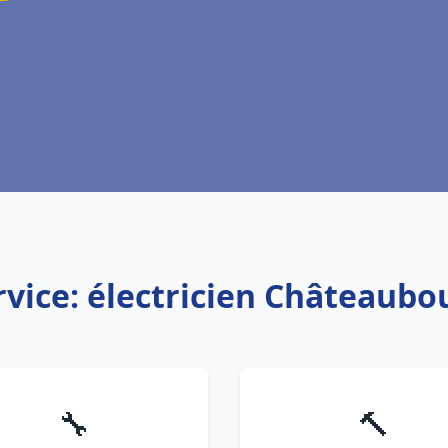
rvice: électricien Châteaubo
🔧
🔨