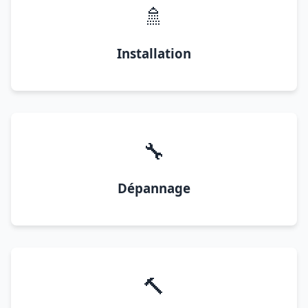
🚿
Installation
🔧
Dépannage
🔨