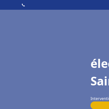
📞
éle
Sa
Intervent