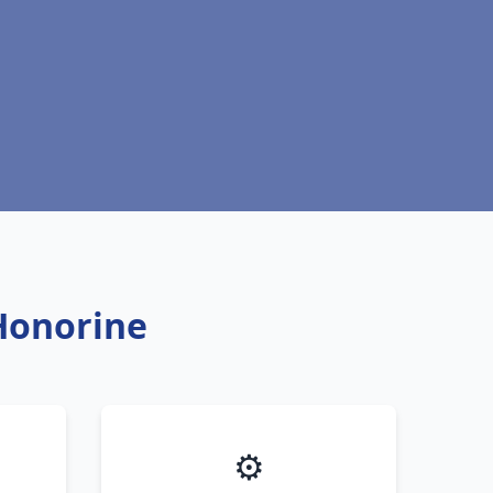
 Honorine
⚙️