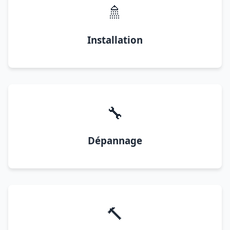
🚿
Installation
🔧
Dépannage
🔨