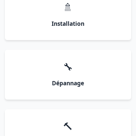
🚿
Installation
🔧
Dépannage
🔨