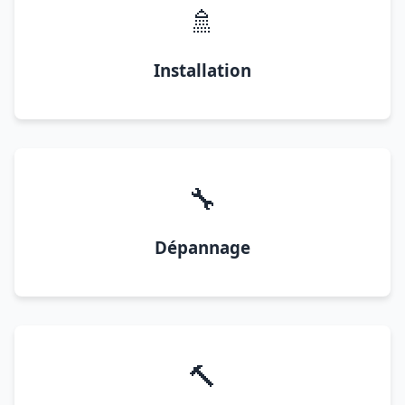
🚿
Installation
🔧
Dépannage
🔨