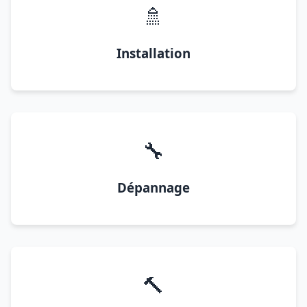
🚿
Installation
🔧
Dépannage
🔨