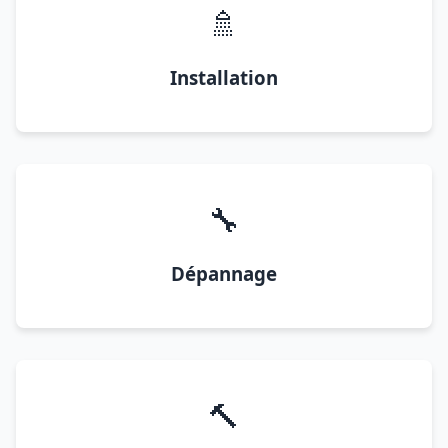
🚿
Installation
🔧
Dépannage
🔨