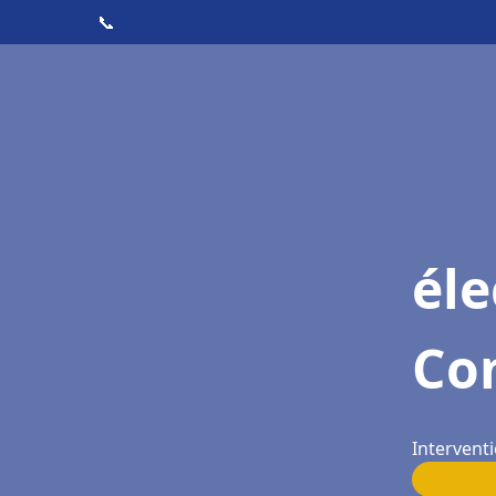
📞
éle
Co
Intervent