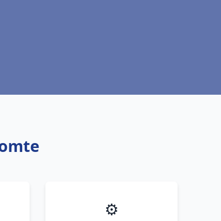
Comte
⚙️