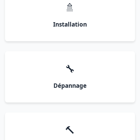
🚿
Installation
🔧
Dépannage
🔨