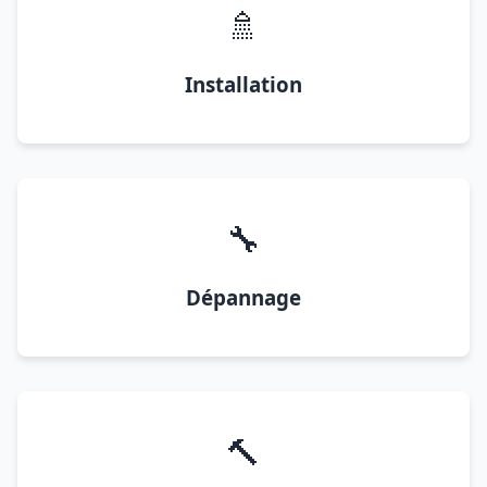
🚿
Installation
🔧
Dépannage
🔨