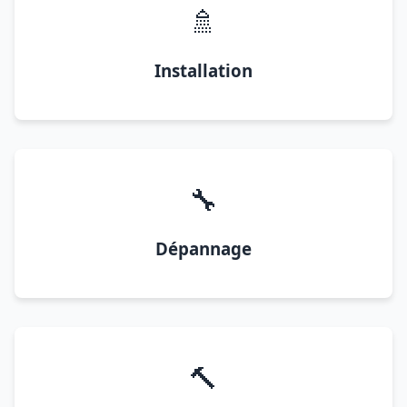
🚿
Installation
🔧
Dépannage
🔨