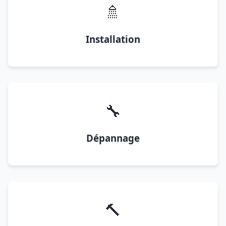
🚿
Installation
🔧
Dépannage
🔨