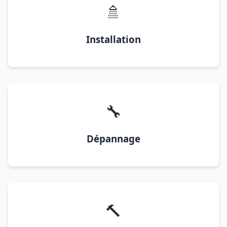
🚿
Installation
🔧
Dépannage
🔨