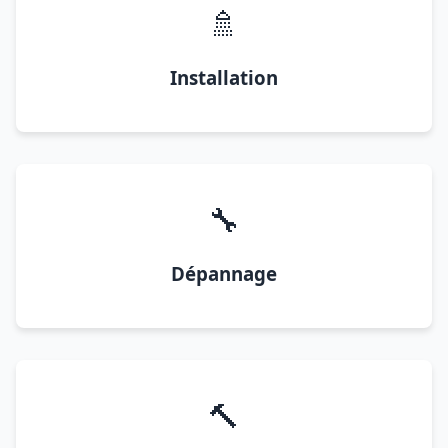
🚿
Installation
🔧
Dépannage
🔨