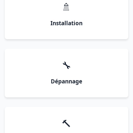
🚿
Installation
🔧
Dépannage
🔨