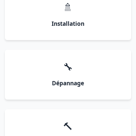
🚿
Installation
🔧
Dépannage
🔨