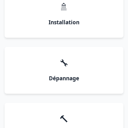
🚿
Installation
🔧
Dépannage
🔨