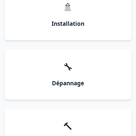
🚿
Installation
🔧
Dépannage
🔨