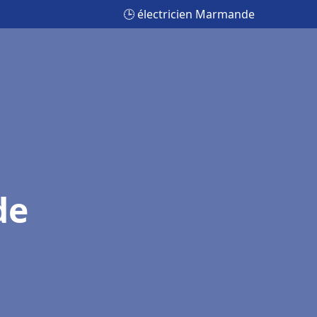
🕒 électricien Marmande
de