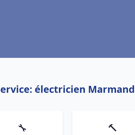
ervice: électricien Marman
🔧
🔨