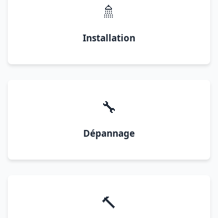
🚿
Installation
🔧
Dépannage
🔨