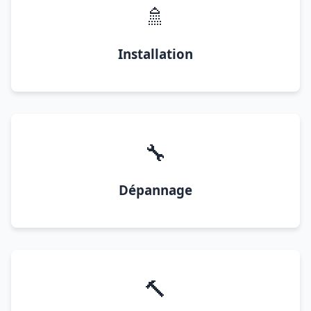
🚿
Installation
🔧
Dépannage
🔨