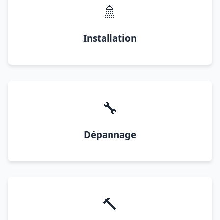
🚿
Installation
🔧
Dépannage
🔨