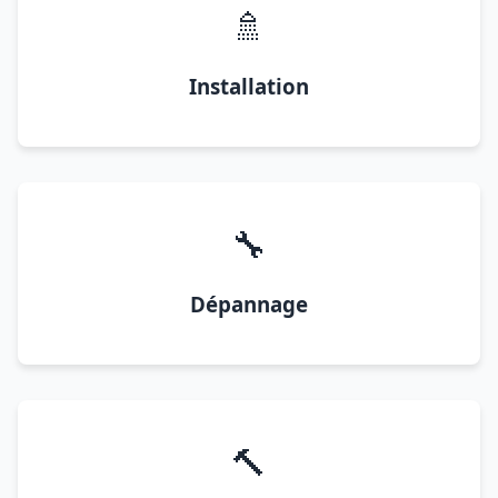
🚿
Installation
🔧
Dépannage
🔨