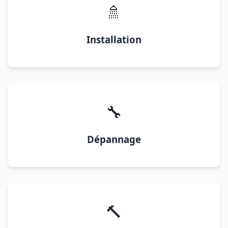
🚿
Installation
🔧
Dépannage
🔨