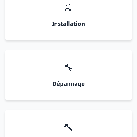
🚿
Installation
🔧
Dépannage
🔨