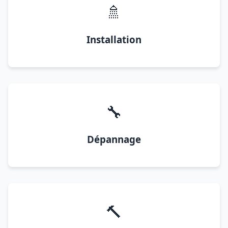
🚿
Installation
🔧
Dépannage
🔨