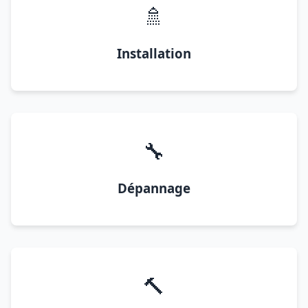
🚿
Installation
🔧
Dépannage
🔨