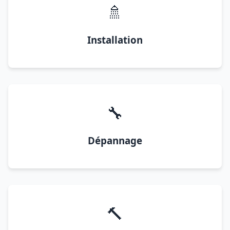
🚿
Installation
🔧
Dépannage
🔨