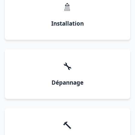
🚿
Installation
🔧
Dépannage
🔨