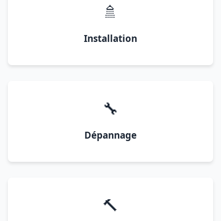
🚿
Installation
🔧
Dépannage
🔨