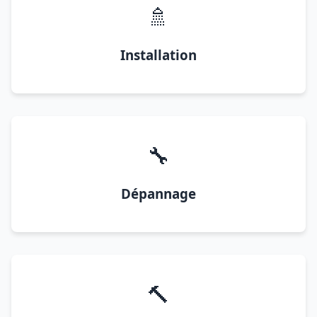
🚿
Installation
🔧
Dépannage
🔨