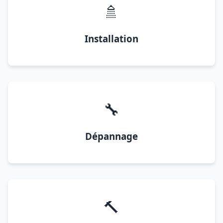
🚿
Installation
🔧
Dépannage
🔨