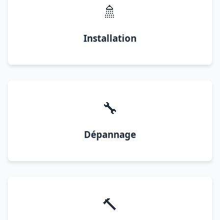
🚿
Installation
🔧
Dépannage
🔨