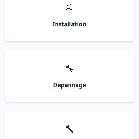
🚿
Installation
🔧
Dépannage
🔨