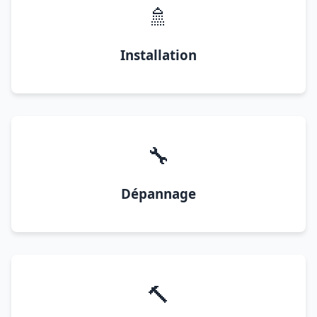
🚿
Installation
🔧
Dépannage
🔨