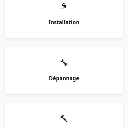
🚿
Installation
🔧
Dépannage
🔨